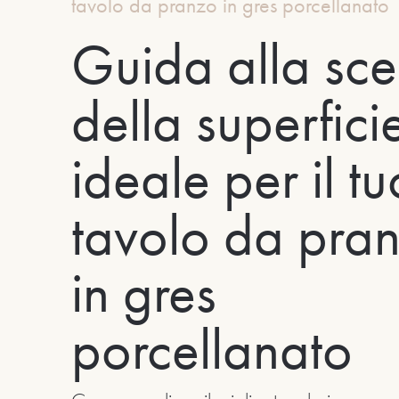
tavolo da pranzo in gres porcellanato
Guida alla sce
della superfici
ideale per il tu
tavolo da pra
in gres
porcellanato