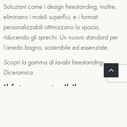
Soluzioni come i design freestanding, inoltre,
eliminano i mobili superflui, e i formati
personalizzabili ottimizzano lo spazio,
riducendo gli sprechi. Un nuovo standard per
l’arredo bagno, sostenibile ed essenziale.
Scopri la gamma di lavabi freestanding
Diceramica
Tables
Il futuro sostenibile
Bathroom
dell’arredo
I tavoli e i lavabi Diceramica uniscono
Bespoke
eleganza, funzionalità e sostenibilità, offrendo