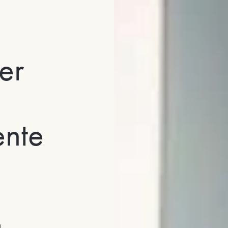
er
ente