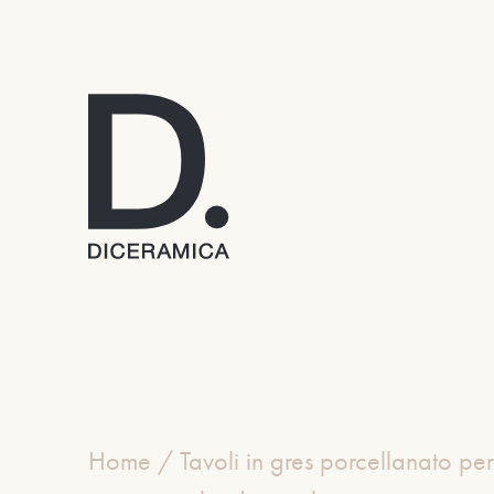
Home
/
Tavoli in gres porcellanato per