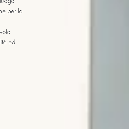
 luogo
one per la
n
volo
ità ed