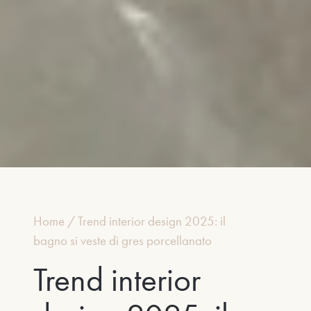
Home
/
Trend interior design 2025: il
bagno si veste di gres porcellanato
Trend interior